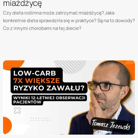
miażdżycę
Czy dieta roślinna może zatrzymać miażdżycę? Jaka
konkretnie dieta sprawdziła się w praktyce? Są na to dowody?
Co z innymi chorobami na tej diecie?