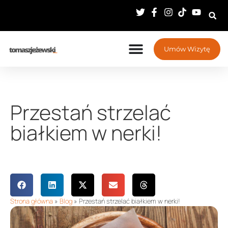
Umów Wizytę
Przestań strzelać
białkiem w nerki!
Strona główna
»
Blog
»
Przestań strzelać białkiem w nerki!