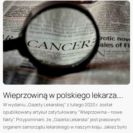
Wieprzowiną w polskiego lekarza….
W wydaniu „Gazety Lekarskiej” z lutego 2020 r. został
opublikowany artykuł zatytułowany "Wieprzowina – nowe
fakty". Przypominam, że „Gazeta Lekarska” jest prasowym
organem samorządu lekarskiego w naszym kraju. Jakież było