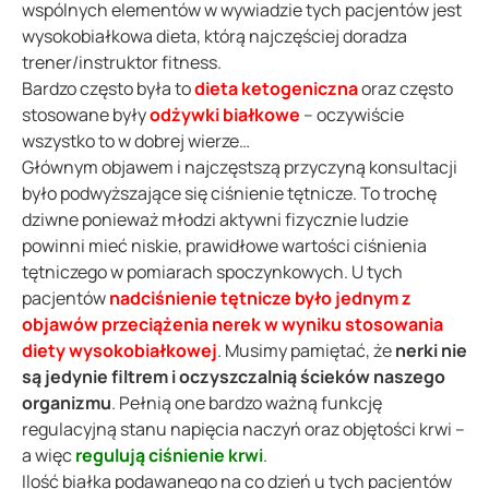
wspólnych elementów w wywiadzie tych pacjentów jest
wysokobiałkowa dieta, którą najczęściej doradza
trener/instruktor fitness.
Bardzo często była to
dieta ketogeniczna
oraz często
stosowane były
odżywki białkowe
– oczywiście
wszystko to w dobrej wierze…
Głównym objawem i najczęstszą przyczyną konsultacji
było podwyższające się ciśnienie tętnicze. To trochę
dziwne ponieważ młodzi aktywni fizycznie ludzie
powinni mieć niskie, prawidłowe wartości ciśnienia
tętniczego w pomiarach spoczynkowych. U tych
pacjentów
nadciśnienie tętnicze było jednym z
objawów przeciążenia nerek w wyniku stosowania
diety wysokobiałkowej
. Musimy pamiętać, że
nerki nie
są jedynie filtrem i oczyszczalnią ścieków naszego
organizmu
. Pełnią one bardzo ważną funkcję
regulacyjną stanu napięcia naczyń oraz objętości krwi –
a więc
regulują ciśnienie krwi
.
Ilość białka podawanego na co dzień u tych pacjentów