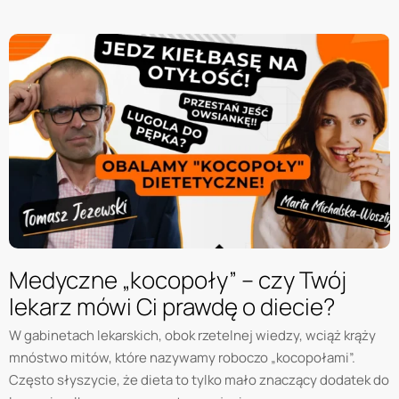
Medyczne „kocopoły” – czy Twój
lekarz mówi Ci prawdę o diecie?
W gabinetach lekarskich, obok rzetelnej wiedzy, wciąż krąży
mnóstwo mitów, które nazywamy roboczo „kocopołami”.
Często słyszycie, że dieta to tylko mało znaczący dodatek do