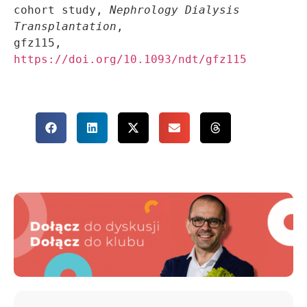
cohort study, 
Nephrology Dialysis 
Transplantation
, 

gfz115, 
https://doi.org/10.1093/ndt/gfz115
Udostępnij
wpis