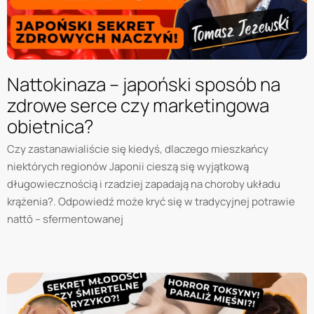
Nattokinaza – japoński sposób na
zdrowe serce czy marketingowa
obietnica?
Czy zastanawialiście się kiedyś, dlaczego mieszkańcy
niektórych regionów Japonii cieszą się wyjątkową
długowiecznością i rzadziej zapadają na choroby układu
krążenia?. Odpowiedź może kryć się w tradycyjnej potrawie
nattō – sfermentowanej