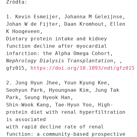
Źródła: 

1. Kevin Esmeijer, Johanna M Geleijnse, 
Johan W de Fijter, Daan Kromhout, Ellen 
K Hoogeveen, 

Dietary protein intake and kidney 
function decline after myocardial 
Nephrology Dialysis Transplantation
, , 
gfz015, 
https://doi.org/10.1093/ndt/gfz015
2. Jong Hyun Jhee, Youn Kyung Kee, 
Seohyun Park, Hyoungnae Kim, Jung Tak 
Park, Seung Hyeok Han, 

Shin-Wook Kang, Tae-Hyun Yoo, High-
protein diet with renal hyperfiltration 
is associated

with rapid decline rate of renal 
function: a community-based prospective 