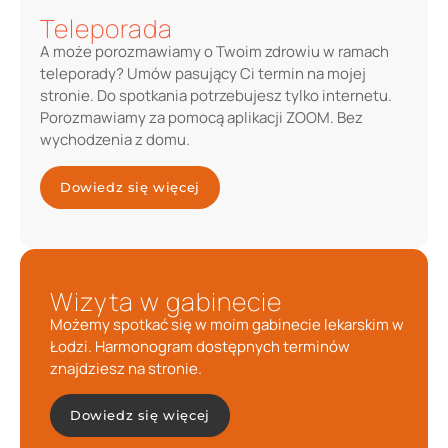
Teleporada
A może porozmawiamy o Twoim zdrowiu w ramach
teleporady? Umów pasujący Ci termin na mojej
stronie. Do spotkania potrzebujesz tylko internetu.
Porozmawiamy za pomocą aplikacji ZOOM. Bez
wychodzenia z domu.
Dowiedz się więcej
Wizyta w gabinecie
Możemy spotkać się w moim gabinecie lekarskim w
Łodzi. Harmonogram dostępnych terminów
znajdziesz na stronie.
Dowiedz się więcej