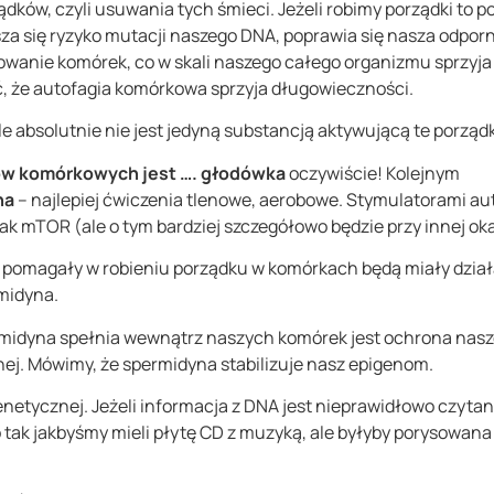
ków, czyli usuwania tych śmieci. Jeżeli robimy porządki to p
za się ryzyko mutacji naszego DNA, poprawia się nasza odpor
nowanie komórek, co w skali naszego całego organizmu sprzyja
ć, że autofagia komórkowa sprzyja długowieczności.
ale absolutnie nie jest jedyną substancją aktywującą te porządk
ów komórkowych jest …. głodówka
oczywiście! Kolejnym
na
– najlepiej ćwiczenia tlenowe, aerobowe. Stymulatorami aut
k mTOR (ale o tym bardziej szczegółowo będzie przy innej oka
ędą pomagały w robieniu porządku w komórkach będą miały dzia
midyna.
ermidyna spełnia wewnątrz naszych komórek jest ochrona nas
nej. Mówimy, że spermidyna stabilizuje nasz epigenom.
netycznej. Jeżeli informacja z DNA jest nieprawidłowo czytan
o tak jakbyśmy mieli płytę CD z muzyką, ale byłyby porysowana