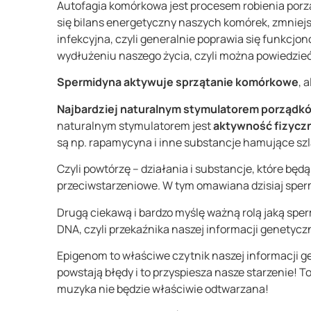
Autofagia komórkowa jest procesem robienia porząd
się bilans energetyczny naszych komórek, zmniejs
infekcyjna, czyli generalnie poprawia się funkcjo
wydłużeniu naszego życia, czyli można powiedzie
Spermidyna aktywuje sprzątanie komórkowe
, 
Najbardziej naturalnym stymulatorem porządk
naturalnym stymulatorem jest
aktywność fizycz
są np. rapamycyna i inne substancje hamujące szla
Czyli powtórzę – działania i substancje, które b
przeciwstarzeniowe. W tym omawiana dzisiaj sper
Drugą ciekawą i bardzo myślę ważną rolą jaką sp
DNA, czyli przekaźnika naszej informacji genetycz
Epigenom to właściwe czytnik naszej informacji ge
powstają błędy i to przyspiesza nasze starzenie! T
muzyka nie będzie właściwie odtwarzana!