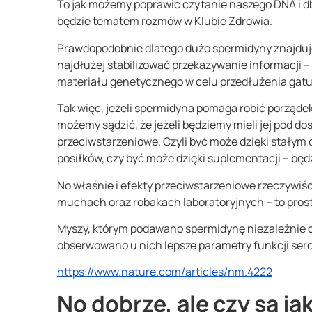
To jak możemy poprawić czytanie naszego DNA i db
będzie tematem rozmów w Klubie Zdrowia.
Prawdopodobnie dlatego dużo spermidyny znajduje 
najdłużej stabilizować przekazywanie informacji –
materiału genetycznego w celu przedłużenia gat
Tak więc, jeżeli spermidyna pomaga robić porządek
możemy sądzić, że jeżeli będziemy mieli jej pod do
przeciwstarzeniowe. Czyli być może dzięki stałym 
posiłków, czy być może dzięki suplementacji – będz
No właśnie i efekty przeciwstarzeniowe rzeczywi
muchach oraz robakach laboratoryjnych – to pros
Myszy, którym podawano spermidynę niezależnie cz
obserwowano u nich lepsze parametry funkcji ser
https://www.nature.com/articles/nm.4222
No dobrze, ale czy są j