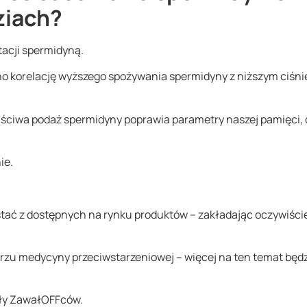
ziach?
acji spermidyną.
 korelację wyższego spożywania spermidyny z niższym ciśn
ciwa podaż spermidyny poprawia parametry naszej pamięci, c
ie.
stać z dostępnych na rynku produktów – zakładając oczywiście
tarzu medycyny przeciwstarzeniowej – więcej na ten temat będ
ały ZawałOFFców.