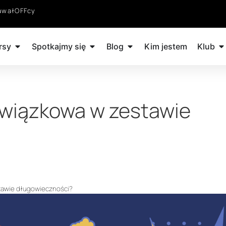
awałOFFcy
rsy
Spotkajmy się
Blog
Kim jestem
Klub
wiązkowa w zestawie
tawie długowieczności?