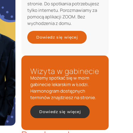
stronie. Do spotkania potrzebujesz
tylko internetu. Porozmawiamy za
pomocą aplikacji ZOOM. Bez
wychodzenia z domu.
Dowiedz się więcej
Wizyta w gabinecie
Możemy spotkać się w moim
gabinecie lekarskim w Łodzi.
Harmonogram dostępnych
terminów znajdziesz na stronie.
Dowiedz się więcej