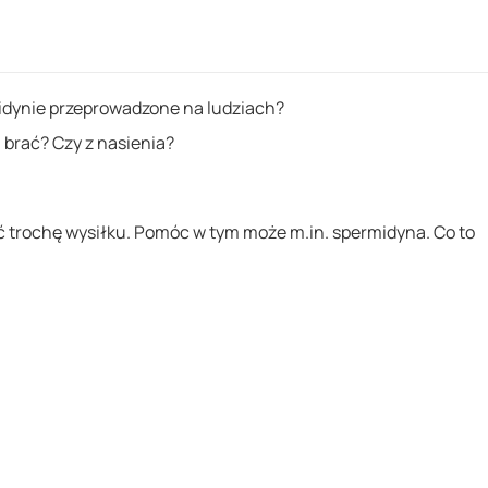
midynie przeprowadzone na ludziach?
ą brać? Czy z nasienia?
yć trochę wysiłku. Pomóc w tym może m.in. spermidyna. Co to