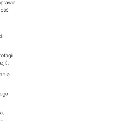
oprawia
ność
i!
ofagii
zji).
łanie
zego
a,
 –