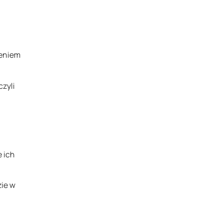
ieniem
zyli
 ich
zie w