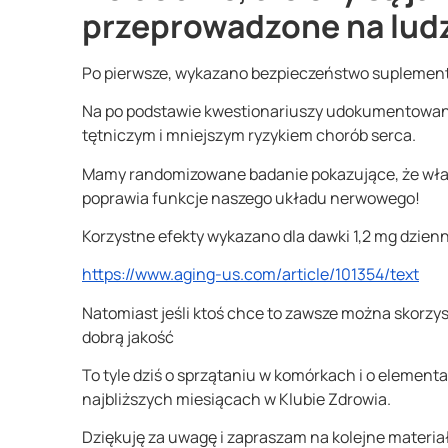
przeprowadzone na lud
Po pierwsze, wykazano bezpieczeństwo suplement
Na po podstawie kwestionariuszy udokumentowano
tętniczym i mniejszym ryzykiem chorób serca.
Mamy randomizowane badanie pokazujące, że właś
poprawia funkcje naszego układu nerwowego!
Korzystne efekty wykazano dla dawki 1,2 mg dzienn
https://www.aging-us.com/article/101354/text
Natomiast jeśli ktoś chce to zawsze można skorzy
dobrą jakość
To tyle dziś o sprzątaniu w komórkach i o elemen
najbliższych miesiącach w Klubie Zdrowia.
Dziękuję za uwagę i zapraszam na kolejne materi