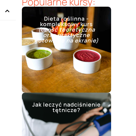
Popularne kursy:
Dieta roślinna -
kompleksowy kurs
(część teoretyczna
oraz praktyczne
gotowanie na ekranie)
Jak leczyć nadciśnienie
tętnicze?