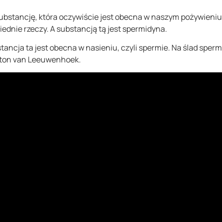
ubstancję, która oczywiście jest obecna w naszym pożywieniu.
dnie rzeczy. A substancją tą jest spermidyna.
tancja ta jest obecna w nasieniu, czyli spermie. Na ślad sper
Anton van Leeuwenhoek.