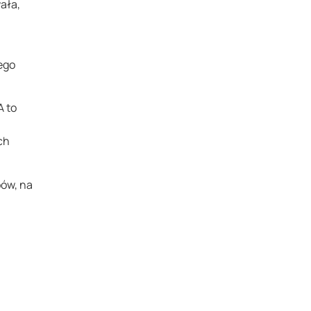
ała,
ego
A to
ch
bów, na