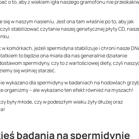
ać o to, aby z wiekiem igła naszego gramofonu nie przeskakiw
się w naszym nasieniu. Jest ona tam właśnie po to, aby jak
 czyli stabilizować czytanie naszej genetycznej płyty CD, nasz
unku.
 w komórkach, jeżeli spermidyna stabilizuje i chroni nasze DN
statkiem to będzie ona miała dla nas generalnie działanie
dostawom spermidyny, czy to z wartościowej diety, czyli naszy
iemy się wolniej starzeć.
ście wykazano dla spermidyny w badaniach na hodowlach grzy
te organizmy – ale wykazano ten efekt również na myszach!
y były młode, czy w podeszłym wieku żyły dłużej oraz
ca!
akieś badania na spermidynie