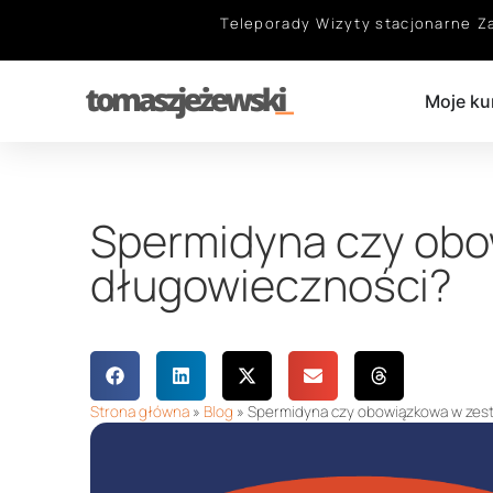
Teleporady
Wizyty stacjonarne
Z
Moje ku
Spermidyna czy obo
długowieczności?
Strona główna
»
Blog
»
Spermidyna czy obowiązkowa w zes