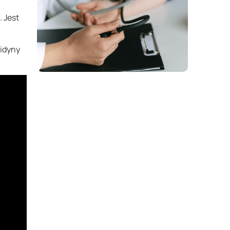
 Jest
midyny