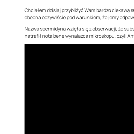
Chciałem dzisiaj przybliżyć Wam bardzo ciekawą s
obecna oczywiście pod warunkiem, że jemy odpowie
Nazwa spermidyna wzięła się z obserwacji, że subs
natrafił nota bene wynalazca mikroskopu, czyli 