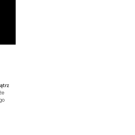
ątrz
że
ego