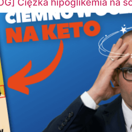
] Ciężka hipoglikemia na so