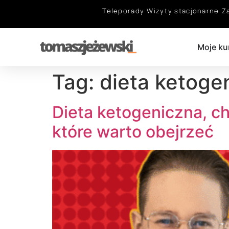
Teleporady
Wizyty stacjonarne
Z
Moje ku
Tag:
dieta ketoge
Dieta ketogeniczna, ch
które warto obejrzeć