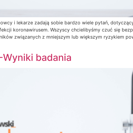
wcy i lekarze zadają sobie bardzo wiele pytań, dotyczą
infekcji koronawirusem. Wszyscy chcielibyśmy czuć się bezp
ników związanych z mniejszym lub większym ryzykiem powik
o -Wyniki badania