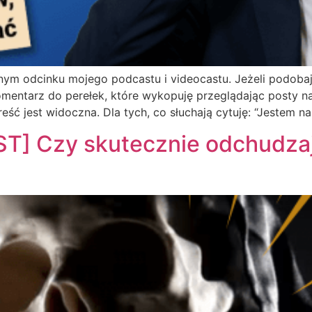
nym odcinku mojego podcastu i videocastu. Jeżeli podobaj
omentarz do perełek, które wykopuję przeglądając posty n
eść jest widoczna. Dla tych, co słuchają cytuję: “Jestem na
] Czy skutecznie odchudzaj