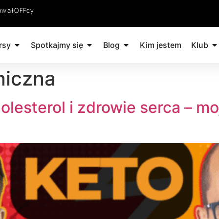
awałOFFcy
rsy
Spotkajmy się
Blog
Kim jestem
Klub
niczna
olesterol i zdrowie serca – m