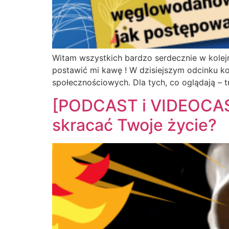
Witam wszystkich bardzo serdecznie w kolej
postawić mi kawę ! W dzisiejszym odcinku k
społecznościowych. Dla tych, co oglądają – tr
[PODCAST i VIDEOCAST
skracać Twoje życie?