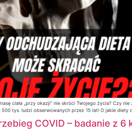
masę ciała „przy okazji” nie skróci Twojego życia? Czy ni
500 tys. ludzi obserwowanych przez 15 lat! O jakie diety 
przebieg COVID – badanie z 6 