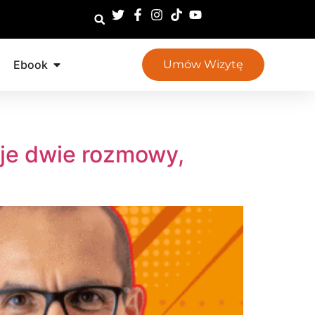
Ebook
Umów Wizytę
oje dwie rozmowy,