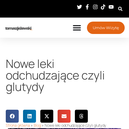
Umów Wizytę
Nowe leki
odchudzające czyli
glutydy
Strona główna
»
Blog
»
Nowe leki odchudzające czyli glutydy