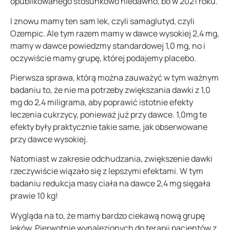
opublikowanego stosunkowo niedawno, bo w 2021 roku.
I znowu mamy ten sam lek, czyli samaglutyd, czyli
Ozempic. Ale tym razem mamy w dawce wysokiej 2,4 mg,
mamy w dawce powiedzmy standardowej 1,0 mg, no i
oczywiście mamy grupę, której podajemy placebo.
Pierwsza sprawa, którą można zauważyć w tym ważnym
badaniu to, że nie ma potrzeby zwiększania dawki z 1,0
mg do 2,4 miligrama, aby poprawić istotnie efekty
leczenia cukrzycy, ponieważ już przy dawce. 1,0mg te
efekty były praktycznie takie same, jak obserwowane
przy dawce wysokiej.
Natomiast w zakresie odchudzania, zwiększenie dawki
rzeczywiście wiązało się z lepszymi efektami. W tym
badaniu redukcja masy ciała na dawce 2,4 mg sięgała
prawie 10 kg!
Wygląda na to, że mamy bardzo ciekawą nową grupę
leków. Pierwotnie wynalezionych do terapii pacjentów z