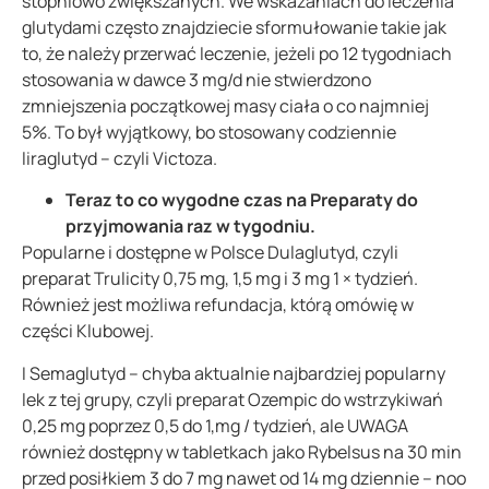
stopniowo zwiększanych. We wskazaniach do leczenia
glutydami często znajdziecie sformułowanie takie jak
to, że n
ależy przerwać leczenie, jeżeli po 12 tygodniach
stosowania w dawce 3 mg/d nie stwierdzono
zmniejszenia początkowej masy ciała o co najmniej
5%.
To był wyjątkowy, bo stosowany codziennie
liraglutyd – czyli Victoza.
Teraz to co wygodne czas na Preparaty do
przyjmowania raz w tygodniu.
Popularne i dostępne w Polsce Dulaglutyd, czyli
preparat Trulicity
0,75 mg, 1,5 mg i 3 mg 1 × tydzień.
Również jest możliwa refundacja, którą omówię w
części Klubowej.
I
Semaglutyd – chyba aktualnie najbardziej popularny
lek z tej grupy, czyli preparat Ozempic do wstrzykiwań
0,25 mg poprzez 0,5 do 1,mg / tydzień, ale UWAGA
również dostępny w tabletkach jako Rybelsus na 30 min
przed posiłkiem 3 do 7 mg nawet od 14 mg dziennie – noo