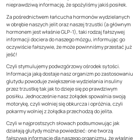
nieprawdziwą informację, że spożyliśmy jakiś posiłek.
Za pośrednictwem łańcucha hormonów wydzielanych
w obrębie naszych jelit oraz naszej trzustki (a głównym
hormonem jest właśnie GLP-1), taki rodzaj fałszywej
informacji dociera do naszego mózgu, informując go
oczywiście fałszywie, że może powinniśmy przestać już
jeść!
Czyli stymulujemy podwzgórzowy ośrodek sytości.
Informacja jaką dostaje nasz organizm po zastosowaniu
glutydu powoduje zwiększenie wydzielania insuliny
przez trzustkę tak jak to dzieje się po prawdziwym
posiłku. Jednocześnie nasz żołądek spowalnia swoją
motorykę, czyli wolniej się obkurcza i opróżnia, czyli
pokarmy wolniej z żołądka przechodzą do jelita.
Czyli w najprostszych słowach podsumowując jak
działają glutydy można powiedzieć: one tworzą
fałszywą informację dla naszego organizmu, że właśnie