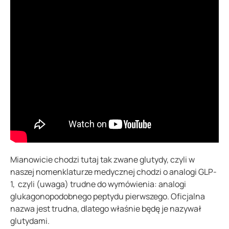
Mianowicie chodzi tutaj tak zwane glutydy, czyli w
naszej nomenklaturze medycznej chodzi o analogi GLP-
1, czyli (uwaga) trudne do wymówienia: analogi
glukagonopodobnego peptydu pierwszego. Oficjalna
nazwa jest trudna, dlatego właśnie będę je nazywał
glutydami.