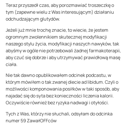
Teraz przyszedł czas, aby porozmawiać troszeczkę o
tym (zapewne wielu z Was interesującym) działaniu
odchudzającym glutydów.
Jeżeli już mnie trochę znacie, to wiecie, że jestem
ogromnym zwolennikiem skutecznej modyfikacji
naszego stylu życia, modyfikacji naszych nawyków, tak
abyśmy w ogóle nie potrzebowali żadnej farmakoterapii,
aby czuć się dobrze i aby utrzymywać prawidłową masę
ciała.
Nie tak dawno opublikowałem odcinek podcastu, w
którym mówiłem o tak zwanej diecie ad libidum. Czyli o
możliwości komponowania posiłków w taki sposób, aby
najadać się do syta bez konieczności liczenia kalorii.
Oczywiście również bez ryzyka nadwagi i otyłości.
Tych z Was, którzy nie słuchali, odsyłam do odcinka
numer 59 ZawałOFFców