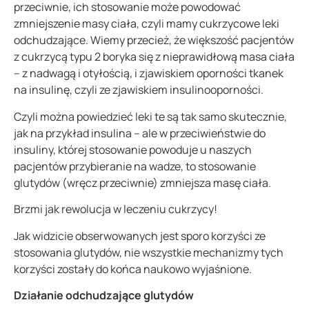
przeciwnie, ich stosowanie może powodować
zmniejszenie masy ciała, czyli mamy cukrzycowe leki
odchudzające.
W
iemy przecież, że większość pacjentów
z cukrzycą typu 2 boryka się z nieprawidłową masa ciała
– z nadwagą i otyłością, i zjawiskiem oporności tkanek
na insulinę, czyli ze zjawiskiem insulinooporności.
Czyli można powiedzieć leki te są tak samo skutecznie,
jak na przykład insulina – ale w przeciwieństwie do
insuliny, której stosowanie powoduje u naszych
pacjentów przybieranie na wadze, to stosowanie
glutydów (wręcz przeciwnie) zmniejsza masę ciała.
Brzmi jak rewolucja w leczeniu cukrzycy!
Jak widzicie obserwowanych jest sporo korzyści ze
stosowania glutydów, nie wszystkie mechanizmy tych
korzyści zostały do końca naukowo wyjaśnione.
Działanie odchudzające glutydów