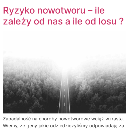
Ryzyko nowotworu – ile
zależy od nas a ile od losu ?
Zapadalność na choroby nowotworowe wciąż wzrasta.
Wiemy, że geny jakie odziedziczyliśmy odpowiadają za