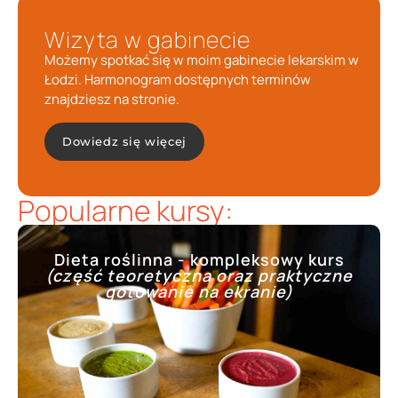
Wizyta w gabinecie
Możemy spotkać się w moim gabinecie lekarskim w
Łodzi. Harmonogram dostępnych terminów
znajdziesz na stronie.
Dowiedz się więcej
Popularne kursy:
Dieta roślinna - kompleksowy kurs
(część teoretyczna oraz praktyczne
gotowanie na ekranie)