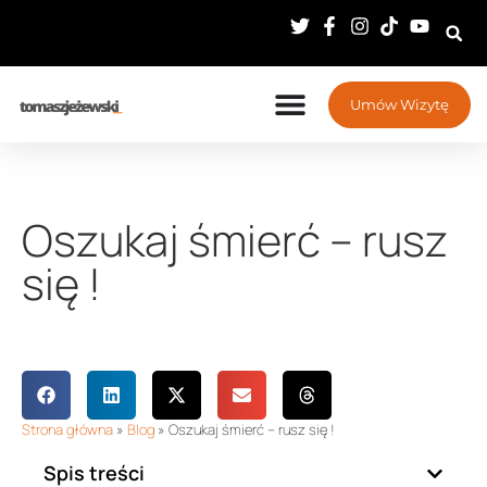
Umów Wizytę
Oszukaj śmierć – rusz
się !
Strona główna
»
Blog
»
Oszukaj śmierć – rusz się !
Spis treści