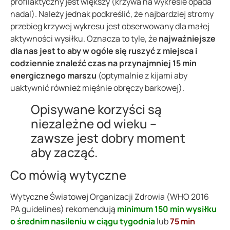
profilaktyczny jest większy (krzywa na wykresie opada
nadal). Należy jednak podkreślić, że najbardziej stromy
przebieg krzywej wykresu jest obserwowany dla małej
aktywności wysiłku. Oznacza to tyle, że
najważniejsze
dla nas jest to aby w ogóle się ruszyć z miejsca i
codziennie znaleźć czas na przynajmniej 15 min
energicznego marszu
(optymalnie z kijami aby
uaktywnić również mięśnie obręczy barkowej).
Opisywane korzyści są
niezależne od wieku –
zawsze jest dobry moment
aby zacząć.
Co mówią wytyczne
Wytyczne Światowej Organizacji Zdrowia (WHO 2016
PA guidelines) rekomendują
minimum 150 min wysiłku
o średnim nasileniu w ciągu tygodnia
lub
75 min