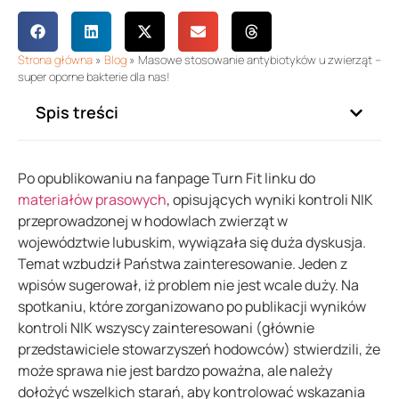
Strona główna
»
Blog
»
Masowe stosowanie antybiotyków u zwierząt –
super oporne bakterie dla nas!
Spis treści
Po opublikowaniu na fanpage Turn Fit linku do
materiałów prasowych
, opisujących wyniki kontroli NIK
przeprowadzonej w hodowlach zwierząt w
województwie lubuskim, wywiązała się duża dyskusja.
Temat wzbudził Państwa zainteresowanie. Jeden z
wpisów sugerował, iż problem nie jest wcale duży. Na
spotkaniu, które zorganizowano po publikacji wyników
kontroli NIK wszyscy zainteresowani (głównie
przedstawiciele stowarzyszeń hodowców) stwierdzili, że
może sprawa nie jest bardzo poważna, ale należy
dołożyć wszelkich starań, aby kontrolować wskazania