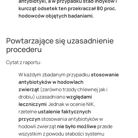
antybiotyki, a w przypadku stad indyków i
kurcząt odsetek ten przekraczał 80 proc.
hodowców objętych badaniami.
Powtarzające się uzasadnienie
procederu
Cytat z raportu:
W każdym zbadanym przypadku
stosowanie
antybiotyków w hodowlach
zwierząt
(zarówno trzody chlewnej jak i
drobiu) uzasadniano
względami
leczniczymi
Jednak w ocenie NIK,
rzetelne
ustalenie
faktycznych
przyczyn
stosowania antybiotyków w
hodowli zwierząt
nie było możliwe
przede
wszystkim z powodu słabości systemu