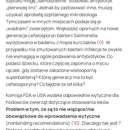
szpitalu mogę „samodzielnie” stosować antybiotyk
„pierwszej linii”. Jednak by zastosować inne, muszę
uzyskać aprobatę szpitalnego mikrobiologa.
Tymczasem w innych miejscach podaje się je
„wiadrami” zwierzętom. Większość opornych na nowe
generacje cefalosporyn bakterii Salmonella
wyizolowano w badaniu z mięsa kurczaków (
9
). W
przypadku nie zmutowanych bakterii infekcje te zwykle
nie wymagają w ogóle podawania antybiotyków. Co
podasz dziecku, które częściej zapomina o myciu
rączek, gdy zostanie zakażone wielooporną
superbakterią? Której generacji ma to być
cefalosporyna? Co będzie za lat kilka?
Komisja FDA w USA wydała odpowiednie wytyczne dla
hodowców zwierząt dotyczące stosowania leków.
Problem w tym, że są to nie wiążące/nie
obowiązkowe do wprowadzenia wytyczne
(nonbinding recomendations) (
1
0). Dlaczego tak jest ?