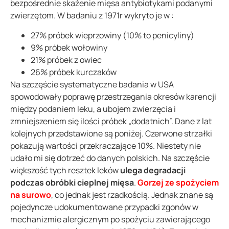
bezpośrednie skażenie mięsa antybiotykami podanymi
zwierzętom. W badaniu z 1971r wykryto je w :
27% próbek wieprzowiny (10% to penicyliny)
9% próbek wołowiny
21% próbek z owiec
26% próbek kurczaków
Na szczęście systematyczne badania w USA
spowodowały poprawę przestrzegania okresów karencji
między podaniem leku, a ubojem zwierzęcia i
zmniejszeniem się ilości próbek „dodatnich”. Dane z lat
kolejnych przedstawione są poniżej. Czerwone strzałki
pokazują wartości przekraczające 10%. Niestety nie
udało mi się dotrzeć do danych polskich. Na szczęście
większość tych resztek leków
ulega degradacji
podczas obróbki cieplnej mięsa
.
Gorzej ze spożyciem
na surowo
, co jednak jest rzadkością. Jednak znane są
pojedyncze udokumentowane przypadki zgonów w
mechanizmie alergicznym po spożyciu zawierającego