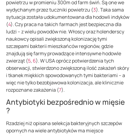
powietrzu w promieniu 300m od farm świń. Są one we
wydychanym przez tuczniki powietrzu (
3
). Taka sama
sytuacja została udokumentowana dla hodowli indyków
(
4
). Czy praca na takich farmach jest bezpieczna dla
ludzi – z wielu powodów nie. Włoscy oraz holenderscy
naukowcy opisali zwiększoną kolonizację tymi
szczepami bakterii mieszkańców regionów, gdzie
znajdują się farmy prowadzące intensywne hodowle
zwierząt (
5
,
6
). W USA oprócz potwierdzenia tych
obserwacji, stwierdzono zwiększoną ilość zakażeń skóry
i tkanek miękkich spowodowanych tymi bakteriami – a
więc nie tylko bezobjawowa kolonizacja, ale klinicznie
rozpoznane zakażenia (
7
).
Antybiotyki bezpośrednio w mięsie
?
Rzadziej niż opisana selekcja bakteryjnych szczepów
opornych na wiele antybiotyków ma miejsce