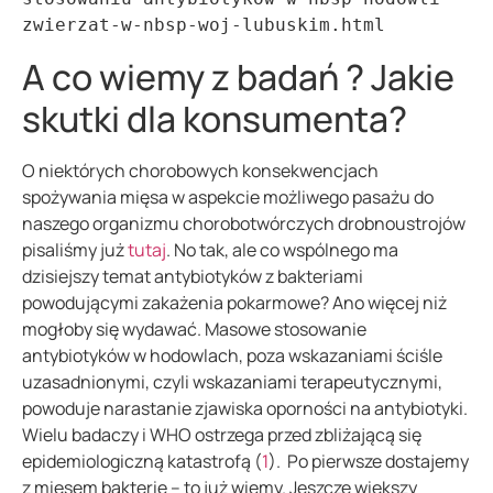
zwierzat-w-nbsp-woj-lubuskim.html
A co wiemy z badań ? Jakie
skutki dla konsumenta?
O niektórych chorobowych konsekwencjach
spożywania mięsa w aspekcie możliwego pasażu do
naszego organizmu chorobotwórczych drobnoustrojów
pisaliśmy już
tutaj
. No tak, ale co wspólnego ma
dzisiejszy temat antybiotyków z bakteriami
powodującymi zakażenia pokarmowe? Ano więcej niż
mogłoby się wydawać. Masowe stosowanie
antybiotyków w hodowlach, poza wskazaniami ściśle
uzasadnionymi, czyli wskazaniami terapeutycznymi,
powoduje narastanie zjawiska oporności na antybiotyki.
Wielu badaczy i WHO ostrzega przed zbliżającą się
epidemiologiczną katastrofą (
1
). Po pierwsze dostajemy
z mięsem bakterie – to już wiemy. Jeszcze większy