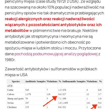
penicyliny mięsa (case study 1972r z USA). Ze względu
na szacowaną na około 10% populacji nadwrażliwość na
penicyliny opisów nie tak dramatycznie przebiegających
reakcji alergicznych oraz reakcji nadwrażliwości
wiązanych z pozostałościami antybiotyków oraz ich
metabolitów
w piśmiennictwie nie brakuje. Niektóre
antybiotyki jak streptomycyna i neomycyna nie są
metabolizowane i potwierdzono ich obecność po
spożyciu mięsa w ludzkim stolcu i moczu. Przytoczone
dane
pochodzą podsumowującej analizy poglądowej
z
1980r.
Zawartość antybiotyków i sulfonamidów w próbkach
mięsa w USA