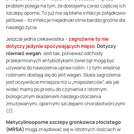
problem polega na tym, że dostajemy coraz częściej ich
szczepy oporne. To już nie są błahe infekcje żołądkowo-
jelitowe – to infekcje niejednokrotnie bardzo groźne dla
naszego życia.
Jeszcze jedna ciekawostka –
zagrożenie to nie
dotyczy jedynie spożywających mięso
.
Dotyczy
również wegan
. Jest tak, ponieważ odchody
przekarmionych antybiotykami zwierząt mogą być
używane do nawożenia upraw roślin. I z tymi właśnie
roślinami dostają się do jelit wegan. Skala zagrożenia
jest oczywiście mniejsza niż u „mięsożerców”, ale jak
widać mamy po prostu do czynienia z istotnym
biologicznym skażeniem naszego otoczenia
zmutowanymi, opornymi szczepami chorobotwórczymi
(
2
).
Metycylinooporne szczepy gronkowca złocistego
(MRSA)
mogą znajdować się w istotnych ilościach w