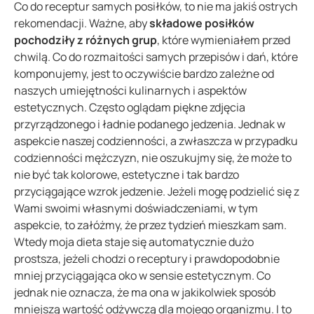
Co do receptur samych posiłków, to nie ma jakiś ostrych
rekomendacji. Ważne, aby
składowe posiłków
pochodziły z różnych grup
, które wymieniałem przed
chwilą. Co do rozmaitości samych przepisów i dań, które
komponujemy, jest to oczywiście bardzo zależne od
naszych umiejętności kulinarnych i aspektów
estetycznych. Często oglądam piękne zdjęcia
przyrządzonego i ładnie podanego jedzenia. Jednak w
aspekcie naszej codzienności, a zwłaszcza w przypadku
codzienności mężczyzn, nie oszukujmy się, że może to
nie być tak kolorowe, estetyczne i tak bardzo
przyciągające wzrok jedzenie. Jeżeli mogę podzielić się z
Wami swoimi własnymi doświadczeniami, w tym
aspekcie, to załóżmy, że przez tydzień mieszkam sam.
Wtedy moja dieta staje się automatycznie dużo
prostsza, jeżeli chodzi o receptury i prawdopodobnie
mniej przyciągająca oko w sensie estetycznym. Co
jednak nie oznacza, że ma ona w jakikolwiek sposób
mniejszą wartość odżywczą dla mojego organizmu. I to