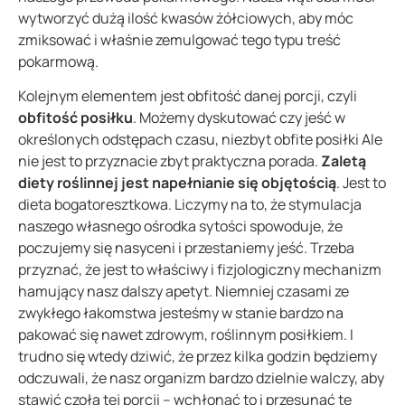
wytworzyć dużą ilość kwasów żółciowych, aby móc
zmiksować i właśnie zemulgować tego typu treść
pokarmową.
Kolejnym elementem jest obfitość danej porcji, czyli
obfitość posiłku
. Możemy dyskutować czy jeść w
określonych odstępach czasu, niezbyt obfite posiłki Ale
nie jest to przyznacie zbyt praktyczna porada.
Zaletą
diety roślinnej jest napełnianie się objętością
. Jest to
dieta bogatoresztkowa. Liczymy na to, że stymulacja
naszego własnego ośrodka sytości spowoduje, że
poczujemy się nasyceni i przestaniemy jeść. Trzeba
przyznać, że jest to właściwy i fizjologiczny mechanizm
hamujący nasz dalszy apetyt. Niemniej czasami ze
zwykłego łakomstwa jesteśmy w stanie bardzo na
pakować się nawet zdrowym, roślinnym posiłkiem. I
trudno się wtedy dziwić, że przez kilka godzin będziemy
odczuwali, że nasz organizm bardzo dzielnie walczy, aby
stawić czoła tej porcji – wchłonąć to i przesunąć te