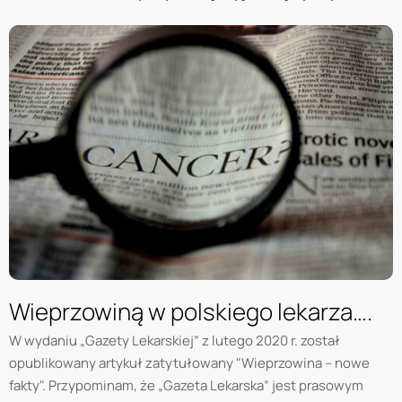
Wieprzowiną w polskiego lekarza….
W wydaniu „Gazety Lekarskiej” z lutego 2020 r. został
opublikowany artykuł zatytułowany "Wieprzowina – nowe
fakty". Przypominam, że „Gazeta Lekarska” jest prasowym