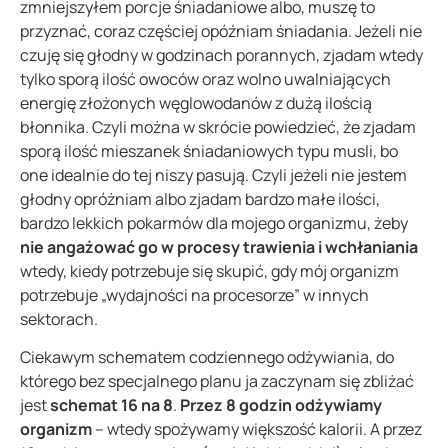
zmniejszyłem porcje śniadaniowe albo, muszę to
przyznać, coraz częściej opóźniam śniadania. Jeżeli nie
czuję się głodny w godzinach porannych, zjadam wtedy
tylko sporą ilość owoców oraz wolno uwalniających
energię złożonych węglowodanów z dużą ilością
błonnika. Czyli można w skrócie powiedzieć, że zjadam
sporą ilość mieszanek śniadaniowych typu musli, bo
one idealnie do tej niszy pasują. Czyli jeżeli nie jestem
głodny opróżniam albo zjadam bardzo małe ilości,
bardzo lekkich pokarmów dla mojego organizmu, żeby
nie angażować go w procesy trawienia i wchłaniania
wtedy, kiedy potrzebuje się skupić, gdy mój organizm
potrzebuje „wydajności na procesorze” w innych
sektorach.
Ciekawym schematem codziennego odżywiania, do
którego bez specjalnego planu ja zaczynam się zbliżać
jest
schemat 16 na 8
.
Przez 8 godzin odżywiamy
organizm
– wtedy spożywamy większość kalorii. A przez