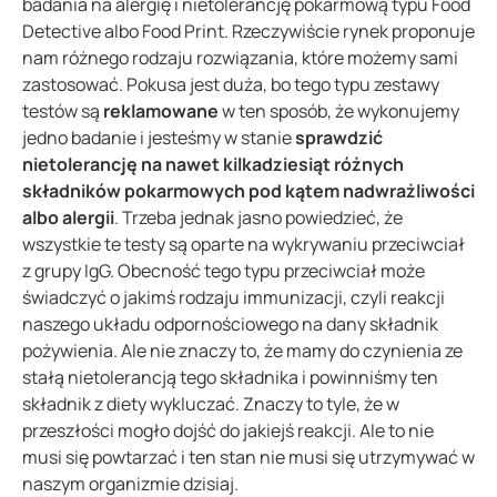
badania na alergię i nietolerancję pokarmową typu Food
Detective albo Food Print. Rzeczywiście rynek proponuje
nam różnego rodzaju rozwiązania, które możemy sami
zastosować. Pokusa jest duża, bo tego typu zestawy
testów są
reklamowane
w ten sposób, że wykonujemy
jedno badanie i jesteśmy w stanie
sprawdzić
nietolerancję na nawet kilkadziesiąt różnych
składników pokarmowych pod kątem nadwrażliwości
albo alergii
. Trzeba jednak jasno powiedzieć, że
wszystkie te testy są oparte na wykrywaniu przeciwciał
z grupy IgG. Obecność tego typu przeciwciał może
świadczyć o jakimś rodzaju immunizacji, czyli reakcji
naszego układu odpornościowego na dany składnik
pożywienia. Ale nie znaczy to, że mamy do czynienia ze
stałą nietolerancją tego składnika i powinniśmy ten
składnik z diety wykluczać. Znaczy to tyle, że w
przeszłości mogło dojść do jakiejś reakcji. Ale to nie
musi się powtarzać i ten stan nie musi się utrzymywać w
naszym organizmie dzisiaj.