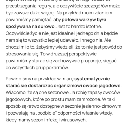
przestrzegania reguły, ale oczywiście szczegółów może
być zawsze dużo więcej. Na przykład moim zdaniem
powinniśmy pamiętać, aby
połowa warzyw była
spożywana na surowo
. Jest to bardzo istotne.
Oczywiście życie nie jest idealne i jednego dnia będzie
nam się to wszystko lepiej udawało, innego nie. Ale
chodzi mi o to, żebyśmy wiedzieli, że to nie jest powód do
stresowania się. To w dłuższej perspektywie
powinniśmy starać się zachowywać proporcje, sięgać
do wszystkich grup pokarmów.
Powinniśmy na przykład w miarę
systematycznie
starać się dostarczać organizmowi owoce jagodowe
.
Wiadomo, że są one sezonowe. Ja robię zapasy owoców
jagodowych, które po prostu mam zamrożone. W taki
sposób są łatwo dostępne w sezonie jesienno-zimowym
i pozwalają na „podbicie” odporności właśnie wtedy,
kiedy mamy sezon infekcji wirusowych.