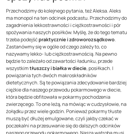
Przechodzimy do kolejnego pytania, też Aleksa. Aleks
ma monopol na ten odcinek podcastu. Przechodzimy do
zagadnienia lekkostrawności i ciężkostrawności i pór
spożywania naszych posiłków. Myślę, że do tego tematu
trzeba podejść
praktycznie i zdroworozsądkowo
.
Zastanówmy się w ogóle od czego zależy to, co
nazywamy lekko- lub ciężkostrawnością. Na pewno
będzie to zależało od zawartości ładunku, przede
wszystkim
tłuszczy i białka w diecie
, posiłkach. I
powiązania tych dwóch makroskładników
dietetycznych. Są te powiązania zdecydowanie bardziej
ciężkie dla naszego przewodu pokarmowego w diecie,
która będzie obfitowała w pokarmy pochodzenia
zwierzęcego. To one leżą, na mówiąc w cudzysłowie, na
żołądku przez wiele godzin. Ponieważ pokarmy tłuste
muszą być dłużej emulgowane, czyli jakby czekać w
poczekalni na przesuwanie się do dalszych odcinków
naszego przewodu pokarmowego. Nasza wątroba musi