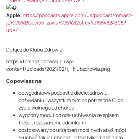
…/aHR0cHM6Ly93d3cuc3ByZWFrZ…
Apple:
https://podcasts.apple.com/us/podcast/tomasz-
je%C5%BCewski-zawa%C5%82offcy/id1554824308?
uo=4
Dołącz do Klubu Zdrowia
https://tomaszjezewski.pl/wp-
content/uploads/2021/02/tj_klubzdrowia.png
Co powiesz na:
cotygodniowy podcast o diecie, zdrowiu,
odżywianiu i wszystkim tym co potrzebne Ci do
życia wolnego od chorób
wygodny moduł do odsłuchiwania ze spisem
treści, rozdziałami, odcinkami
dostosowany do urządzeń mobilnych abyś mógł
słuchać tak jak chcesz i gdzie tylko masz na to