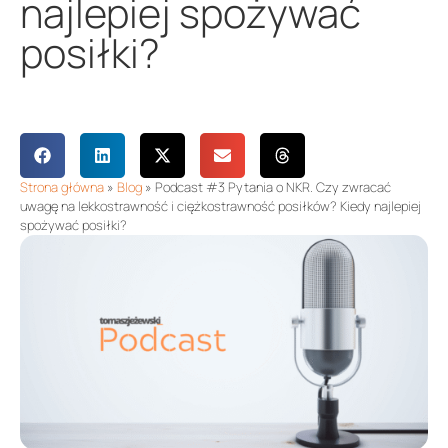
najlepiej spożywać
posiłki?
Strona główna
»
Blog
»
Podcast #3 Pytania o NKR. Czy zwracać
uwagę na lekkostrawność i ciężkostrawność posiłków? Kiedy najlepiej
spożywać posiłki?