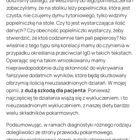
doszliśmy dlatego, że weszliśmy do tego pomieszczenia i
zobaczyliśmy, że na stoliku leży popielniczka, która jest
czysta, nie czujemy dymu tytoniowego, tylko widzimy
popielniczkę na stole. Czy to jest wystarczająca ilość
danych? Czy obecność popielniczki wystarczy, żeby
stwierdzić, że ktoś codziennie tam pali papierosy? No
właśnie z tego typu siłą korelacji mamy do czynienia w
przypadku określania przeciwciał IgG w takich tekstach.
Opierając się na takim wnioskowaniu mamy
nieprawdopodobnie dużą skłonność do wykrywania
fałszywie dodatnich wyników, które będą skutkowały
olbrzymią ilością nieuzasadnionych działań. W mojej
opinii,
z dużą szkodą dla pacjenta
. Ponieważ
najczęściej te działania wiążą się z wykluczeniem, i to
nieuzasadnionym wykluczeniem, z naszej diety bardzo
wielu składników pokarmowych.
Podsumowując, w ramach diagnostyki różnego rodzaju
dolegliwości ze strony przewodu pokarmowego,
objawów nietolerancji alergii, należy stosować metody