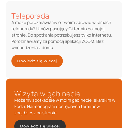
Teleporada
A może porozmawiamy o Twoim zdrowiu w ramach
teleporady? Umów pasujący Ci termin na mojej
stronie. Do spotkania potrzebujesz tylko internetu.
Porozmawiamy za pomocą aplikacji ZOOM. Bez
wychodzenia z domu.
Dowiedz się więcej
Wizyta w gabinecie
Możemy spotkać się w moim gabinecie lekarskim w
Łodzi. Harmonogram dostępnych terminów
znajdziesz na stronie.
Dowiedz się więcej