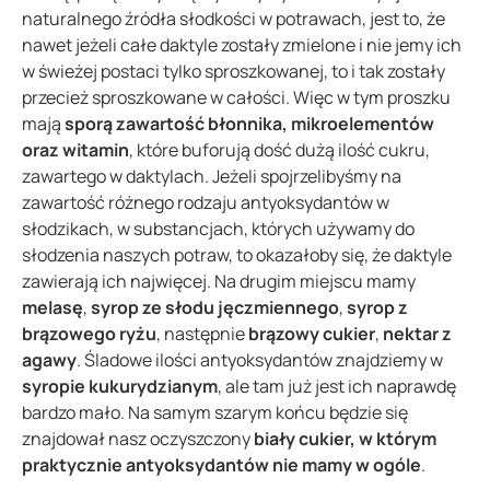
naturalnego źródła słodkości w potrawach, jest to, że
nawet jeżeli całe daktyle zostały zmielone i nie jemy ich
w świeżej postaci tylko sproszkowanej, to i tak zostały
przecież sproszkowane w całości. Więc w tym proszku
mają
sporą zawartość błonnika, mikroelementów
oraz witamin
, które buforują dość dużą ilość cukru,
zawartego w daktylach. Jeżeli spojrzelibyśmy na
zawartość różnego rodzaju antyoksydantów w
słodzikach, w substancjach, których używamy do
słodzenia naszych potraw, to okazałoby się, że daktyle
zawierają ich najwięcej. Na drugim miejscu mamy
melasę
,
syrop ze słodu jęczmiennego
,
syrop z
brązowego ryżu
, następnie
brązowy cukier
,
nektar z
agawy
. Śladowe ilości antyoksydantów znajdziemy w
syropie kukurydzianym
, ale tam już jest ich naprawdę
bardzo mało. Na samym szarym końcu będzie się
znajdował nasz oczyszczony
biały cukier, w którym
praktycznie antyoksydantów nie mamy w ogóle
.