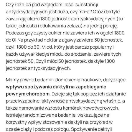
Czy różnica pod względem ilości substancji
antyoksydacyjnych jest duża, czy mała? Otóż daktyle
zawierają około 1800 jednostek antyoksydacyjnych (to
takie jednostki redukowania żelaza) na jedną porcję.
Podczas gdy czysty cukier nie zawiera ich w ogóle! 1800
do 0! Na przykład nektar z agawy zawiera 30 jednostek,
czyli 1800 do 30. Miód, który jest bardzo popularny i
każdy używał kiedyś miodu do słodzenia, zawiera tych
jednostek 50. Czyli miód 50 jednostek, daktyle 1800
jednostek antyoksydacyjnych.
Mamy pewne badania i doniesienia naukowe, dotyczące
wpływu spożywania daktyli na zapobieganie
pewnym chorobom
. Dzieje się tak poprzez ich działanie
przeciwzapalne, aktywność antyoksydacyjną właśnie, a
także hamowanie wzrostu komórek nowotworowych.
Istnieje randomizowane badanie, wskazujące na
korzystny wpływ stosowania daktyli na przykład w
czasie ciąży i podczas połogu. Spożywanie daktyli