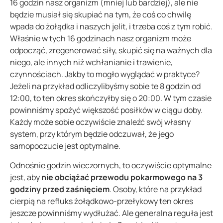
16 godzin nasz organizm (mniej lub bardziej), ale nie
będzie musiał się skupiać na tym, że coś co chwilę
wpada do żołądka i naszych jelit, i trzeba coś z tym robić.
Właśnie w tych 16 godzinach nasz organizm może
odpocząć, zregenerować siły, skupić się na ważnych dla
niego, ale innych niż wchłanianie i trawienie,
czynnościach. Jakby to mogło wyglądać w praktyce?
Jeżeli na przykład odliczylibyśmy sobie te 8 godzin od
12:00, to ten okres skończyłby się o 20:00. W tym czasie
powinniśmy spożyć większość posiłków w ciągu doby.
Każdy może sobie oczywiście znaleźć swój własny
system, przy którym będzie odczuwał, że jego
samopoczucie jest optymalne.
Odnośnie godzin wieczornych, to oczywiście optymalne
jest, aby
nie obciążać przewodu pokarmowego na 3
godziny przed zaśnięciem
. Osoby, które na przykład
cierpią na refluks żołądkowo-przełykowy ten okres
jeszcze powinniśmy wydłużać. Ale generalna reguła jest