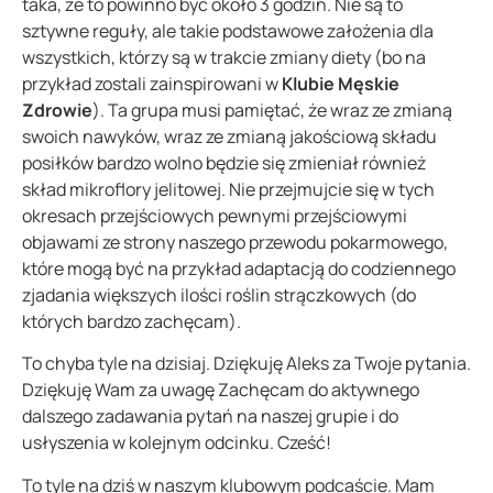
taka, że to powinno być około 3 godzin. Nie są to
sztywne reguły, ale takie podstawowe założenia dla
wszystkich, którzy są w trakcie zmiany diety (bo na
przykład zostali zainspirowani w
Klubie Męskie
Zdrowie
). Ta grupa musi pamiętać, że wraz ze zmianą
swoich nawyków, wraz ze zmianą jakościową składu
posiłków bardzo wolno będzie się zmieniał również
skład mikroflory jelitowej. Nie przejmujcie się w tych
okresach przejściowych pewnymi przejściowymi
objawami ze strony naszego przewodu pokarmowego,
które mogą być na przykład adaptacją do codziennego
zjadania większych ilości roślin strączkowych (do
których bardzo zachęcam).
To chyba tyle na dzisiaj. Dziękuję Aleks za Twoje pytania.
Dziękuję Wam za uwagę Zachęcam do aktywnego
dalszego zadawania pytań na naszej grupie i do
usłyszenia w kolejnym odcinku. Cześć!
To tyle na dziś w naszym klubowym podcaście. Mam