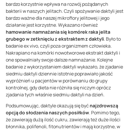
bardzo korzystnie wpływa na rozwój pożądanych
bakterii w naszych jelitach. Czyli spożywanie daktyli jest
bardzo ważne dla naszej mikroflory jelitowej i jego
działanie jest korzystne. Wykazano również
hamowanie namnażania się komórek raka jelita
grubego w zetknięciu z ekstraktem z daktyli
. Było to
badanie ex vivo, czyli poza organizmem człowieka.
Nakrapiano na komórki nowotworowe ekstrakt daktyli i
one spowalniały swoje dalsze namnażanie. Kolejne
badanie z wykorzystaniem daktyli wykazało, że zjadanie
siedmiu daktyli dziennie istotnie poprawiało jakość
wypróżnień u pacjentów w porównaniu do grupy
kontrolnej, gdy dieta nie różniła się niczym oprócz
zjadania tych właśnie siedmiu daktyli na dzień.
Podsumowując, daktyle okazują się być
najzdrowszą
opcją do słodzenia naszych posiłków
. Pomimo tego,
że zawierają dużą ilość cukru, zawierają też duże ilości
błonnika, polifenoli, fitonutrientów i mają korzystne, w