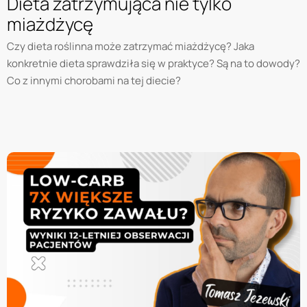
Dieta zatrzymująca nie tylko
miażdżycę
Czy dieta roślinna może zatrzymać miażdżycę? Jaka
konkretnie dieta sprawdziła się w praktyce? Są na to dowody?
Co z innymi chorobami na tej diecie?