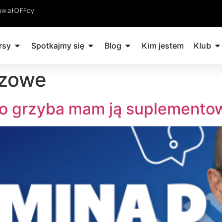
awałOFFcy
rsy
Spotkajmy się
Blog
Kim jestem
Klub
czowe
ego grzyba mam ją suplemento