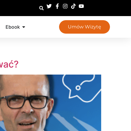
Ebook
Umów Wizytę
wać?