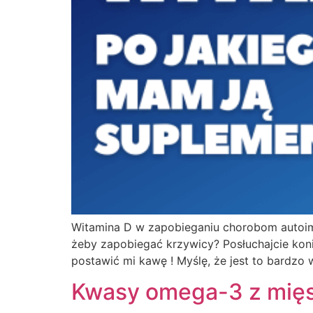
Witamina D w zapobieganiu chorobom autoimm
żeby zapobiegać krzywicy? Posłuchajcie kon
postawić mi kawę ! Myślę, że jest to bardzo
Kwasy omega-3 z mięsa