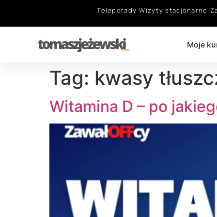
Teleporady
Wizyty stacjonarne
Z
Moje ku
Tag:
kwasy tłusz
Witamina D – po jaki