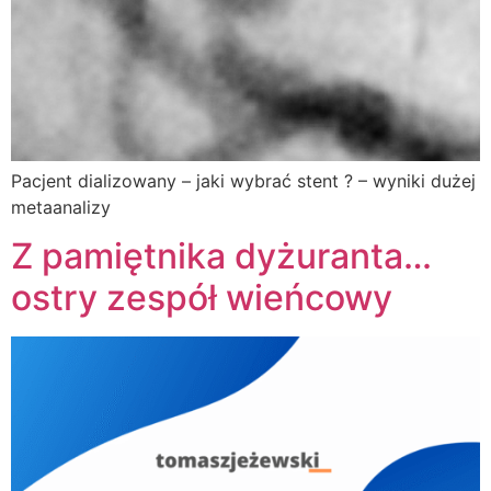
Pacjent dializowany – jaki wybrać stent ? – wyniki dużej
metaanalizy
Z pamiętnika dyżuranta…
ostry zespół wieńcowy