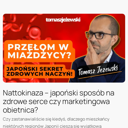
Nattokinaza – japoński sposób na
zdrowe serce czy marketingowa
obietnica?
Czy zastanawialiście się kiedyś, dlaczego mieszkańcy
niektórych regionów Japonii cieszą się wyjątkową