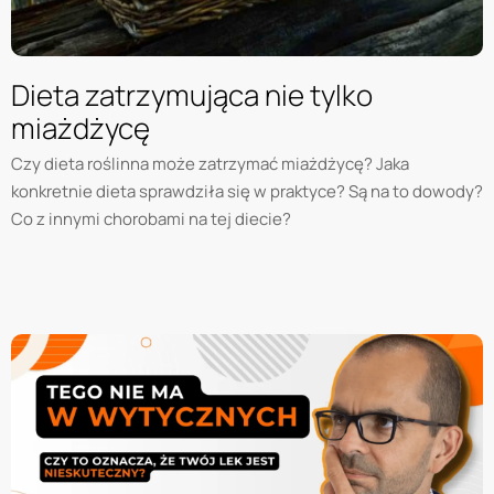
Dieta zatrzymująca nie tylko
miażdżycę
Czy dieta roślinna może zatrzymać miażdżycę? Jaka
konkretnie dieta sprawdziła się w praktyce? Są na to dowody?
Co z innymi chorobami na tej diecie?