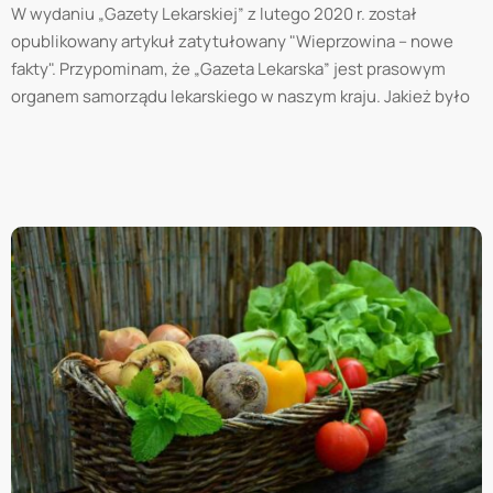
W wydaniu „Gazety Lekarskiej” z lutego 2020 r. został
opublikowany artykuł zatytułowany "Wieprzowina – nowe
fakty". Przypominam, że „Gazeta Lekarska” jest prasowym
organem samorządu lekarskiego w naszym kraju. Jakież było