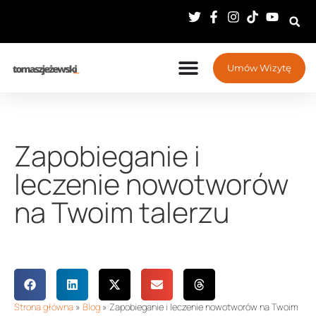
Umów Wizytę
Zapobieganie i
leczenie nowotworów
na Twoim talerzu
Strona główna
»
Blog
»
Zapobieganie i leczenie nowotworów na Twoim