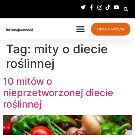
Umów Wizytę
Tag:
mity o diecie
roślinnej
10 mitów o
nieprzetworzonej diecie
roślinnej