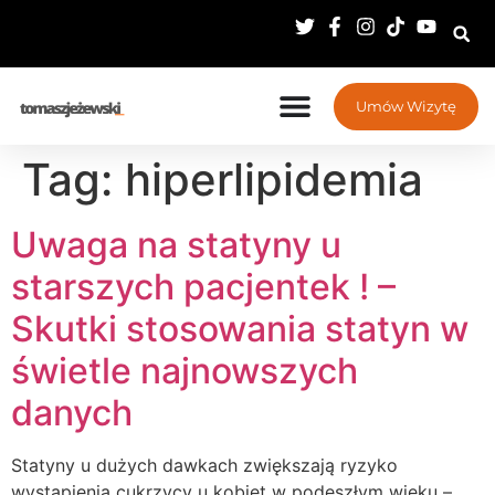
Umów Wizytę
Tag:
hiperlipidemia
Uwaga na statyny u
starszych pacjentek ! –
Skutki stosowania statyn w
świetle najnowszych
danych
Statyny u dużych dawkach zwiększają ryzyko
wystąpienia cukrzycy u kobiet w podeszłym wieku –