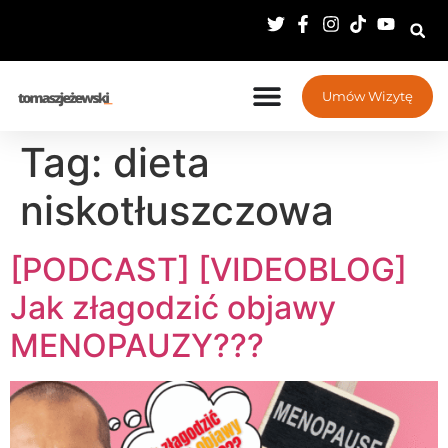
Umów Wizytę
Tag:
dieta
niskotłuszczowa
[PODCAST] [VIDEOBLOG]
Jak złagodzić objawy
MENOPAUZY???