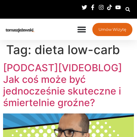
Umów Wizytę
Tag:
dieta low-carb
[PODCAST][VIDEOBLOG]
Jak coś może być
jednocześnie skuteczne i
śmiertelnie groźne?