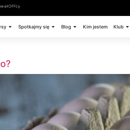
awałOFFcy
rsy
Spotkajmy się
Blog
Kim jestem
Klub
ło?