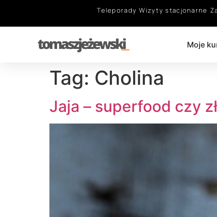
Teleporady
Wizyty stacjonarne
Z
Moje ku
Tag:
Cholina
Jaja – superfood czy z