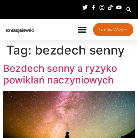
Umów Wizytę
Tag:
bezdech senny
Bezdech senny a ryzyko
powikłań naczyniowych