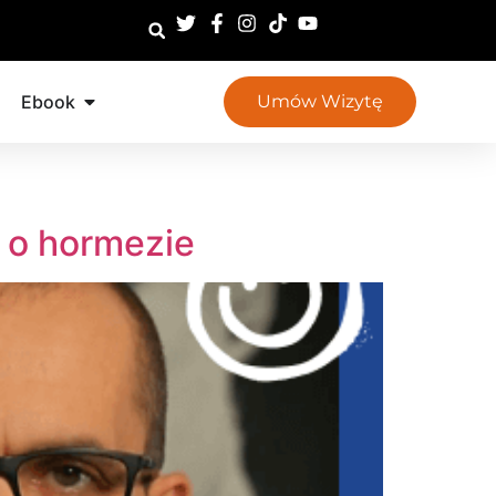
Ebook
Umów Wizytę
 o hormezie