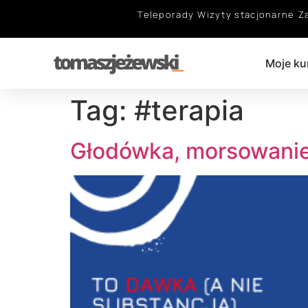
Teleporady
Wizyty stacjonarne
Z
Moje ku
Tag:
#terapia
Głodówka, morsowanie,