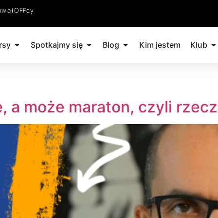
awałOFFcy
rsy
Spotkajmy się
Blog
Kim jestem
Klub
 a może maraton, czyli rzecz