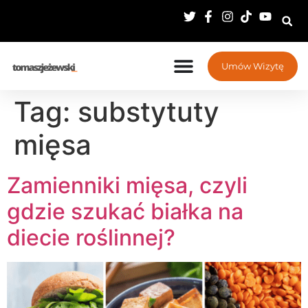
Umów Wizytę
Tag:
substytuty
mięsa
Zamienniki mięsa, czyli
gdzie szukać białka na
diecie roślinnej?