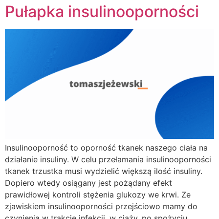
Pułapka insulinooporności
Insulinooporność to oporność tkanek naszego ciała na
działanie insuliny. W celu przełamania insulinooporności
tkanek trzustka musi wydzielić większą ilość insuliny.
Dopiero wtedy osiągany jest pożądany efekt
prawidłowej kontroli stężenia glukozy we krwi. Ze
zjawiskiem insulinooporności przejściowo mamy do
czynienia w trakcie infekcji, w ciąży, po spożyciu