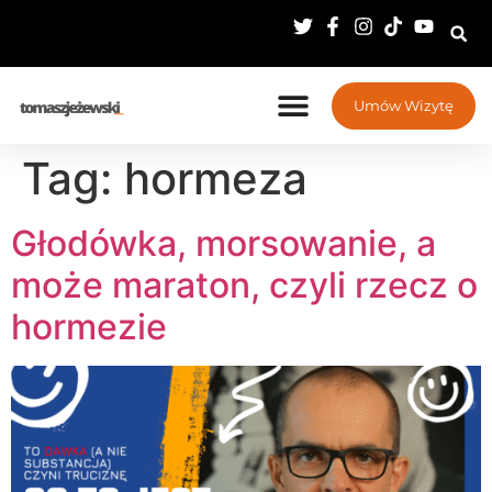
Umów Wizytę
Tag:
hormeza
Głodówka, morsowanie, a
może maraton, czyli rzecz o
hormezie