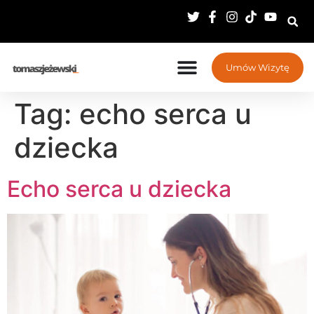
Umów Wizytę
Tag:
echo serca u
dziecka
Echo serca u dziecka