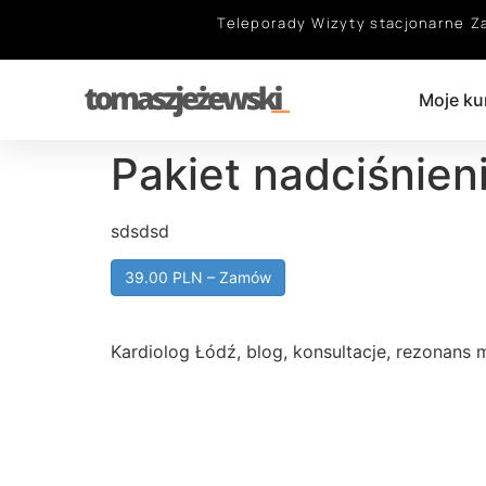
Teleporady
Wizyty stacjonarne
Z
Moje ku
Pakiet nadciśnien
sdsdsd
39.00 PLN – Zamów
Kardiolog Łódź, blog, konsultacje, rezonans