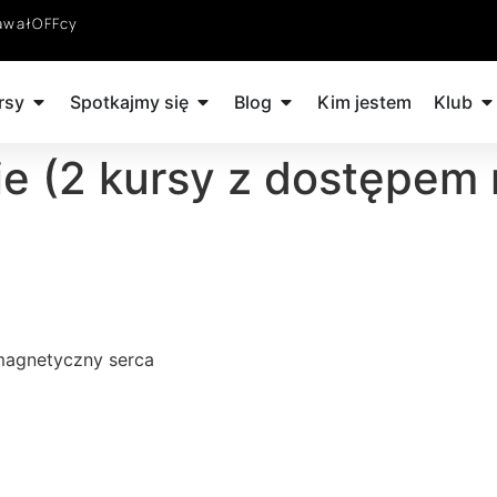
awałOFFcy
rsy
Spotkajmy się
Blog
Kim jestem
Klub
ie (2 kursy z dostępem 
 magnetyczny serca