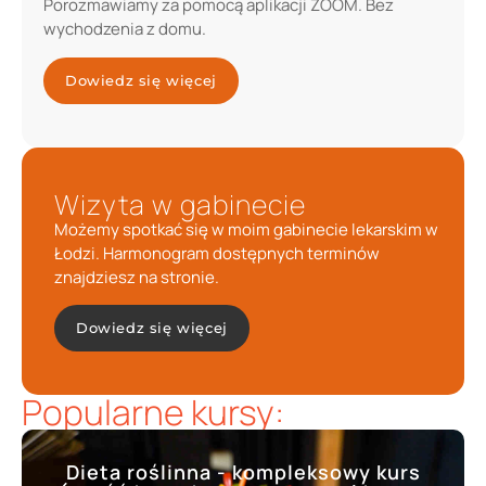
Porozmawiamy za pomocą aplikacji ZOOM. Bez
wychodzenia z domu.
Dowiedz się więcej
Wizyta w gabinecie
Możemy spotkać się w moim gabinecie lekarskim w
Łodzi. Harmonogram dostępnych terminów
znajdziesz na stronie.
Dowiedz się więcej
Popularne kursy:
Dieta roślinna - kompleksowy kurs