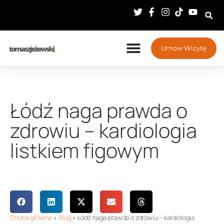
Umów Wizytę
Łódź naga prawda o
zdrowiu – kardiologia
listkiem figowym
Strona główna
»
Blog
»
Łódź naga prawda o zdrowiu – kardiologia