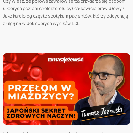
Czy wiesz, że połowa zawałów serca przydarza się osobom,
u których poziom cholesterolu był całkowicie prawidłowy?
Jako kardiolog często spotykam pacjentów, którzy oddychają
z ulgą na widok dobrych wyników LDL,