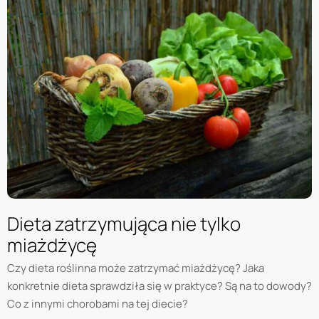
Dieta zatrzymująca nie tylko
miażdżycę
Czy dieta roślinna może zatrzymać miażdżycę? Jaka
konkretnie dieta sprawdziła się w praktyce? Są na to dowody?
Co z innymi chorobami na tej diecie?