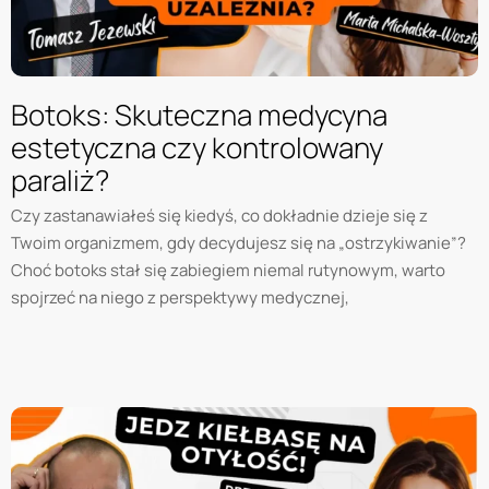
Botoks: Skuteczna medycyna
estetyczna czy kontrolowany
paraliż?
Czy zastanawiałeś się kiedyś, co dokładnie dzieje się z
Twoim organizmem, gdy decydujesz się na „ostrzykiwanie”?
Choć botoks stał się zabiegiem niemal rutynowym, warto
spojrzeć na niego z perspektywy medycznej,