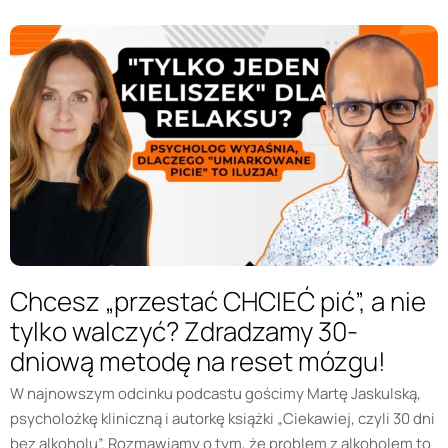
Chcesz „przestać CHCIEĆ pić”, a nie
tylko walczyć? Zdradzamy 30-
dniową metodę na reset mózgu!
W najnowszym odcinku podcastu gościmy Martę Jaskulską,
psycholożkę kliniczną i autorkę książki „Ciekawiej, czyli 30 dni
bez alkoholu”. Rozmawiamy o tym, że problem z alkoholem to