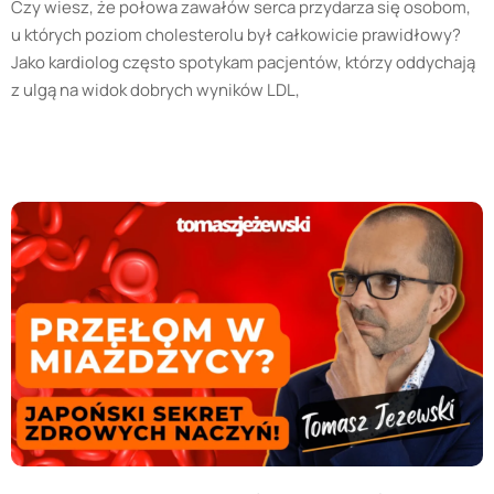
Czy wiesz, że połowa zawałów serca przydarza się osobom,
u których poziom cholesterolu był całkowicie prawidłowy?
Jako kardiolog często spotykam pacjentów, którzy oddychają
z ulgą na widok dobrych wyników LDL,