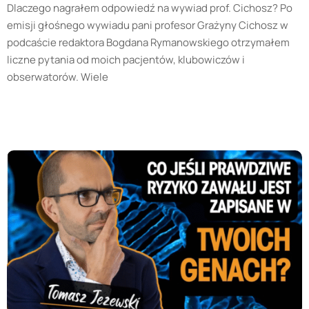
Dlaczego nagrałem odpowiedź na wywiad prof. Cichosz? Po
emisji głośnego wywiadu pani profesor Grażyny Cichosz w
podcaście redaktora Bogdana Rymanowskiego otrzymałem
liczne pytania od moich pacjentów, klubowiczów i
obserwatorów. Wiele